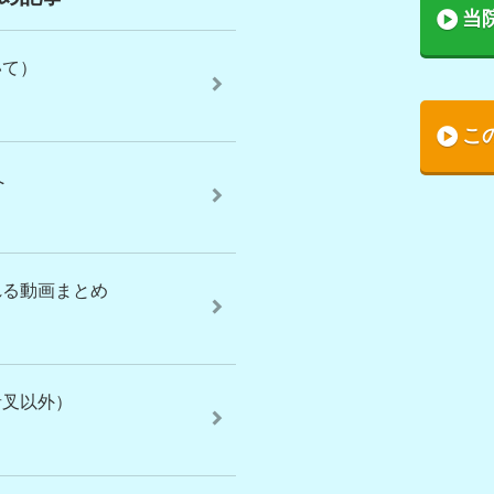
当
いて）
こ
へ
れる動画まとめ
音叉以外）