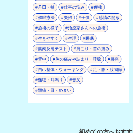
丹田・軸
仕事の悩み
便秘
催眠療法
夫婦
子供
感情の開放
施術の様子
治療家さんへの施術
生きやすく
生理
睡眠
筋肉反射テスト
肩こり・首の痛み
背中
胸の痛みや詰まり・呼吸
腰痛
自己整体・ウォーキング
足・膝・股関節
難聴・耳鳴り
音叉
頭痛・目・めまい
初めての方へおすす