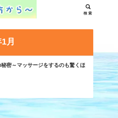
検 索
年1月
の秘密～マッサージをするのも驚くほ