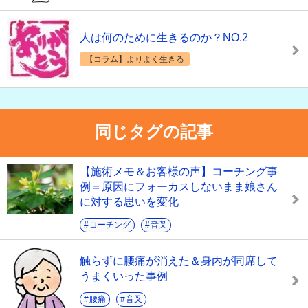
人は何のために生きるのか？NO.2
【コラム】よりよく生きる
同じタグの記事
【施術メモ＆お客様の声】コーチング事
例＝原因にフォーカスしないまま娘さん
に対する思いを変化
コーチング
音叉
触らずに腰痛が消えた＆身内が同席して
うまくいった事例
腰痛
音叉