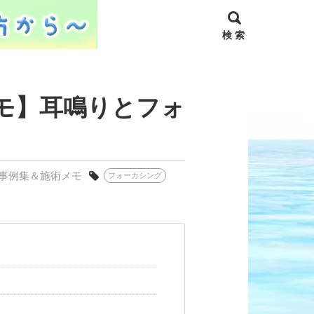
検 索
モ】耳鳴りとフォ
事例集＆施術メモ
フォーカシング
］