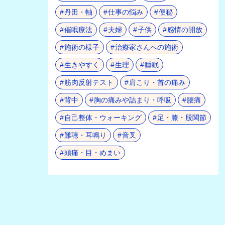
丹田・軸
仕事の悩み
便秘
催眠療法
夫婦
子供
感情の開放
施術の様子
治療家さんへの施術
生きやすく
生理
睡眠
筋肉反射テスト
肩こり・首の痛み
背中
胸の痛みや詰まり・呼吸
腰痛
自己整体・ウォーキング
足・膝・股関節
難聴・耳鳴り
音叉
頭痛・目・めまい