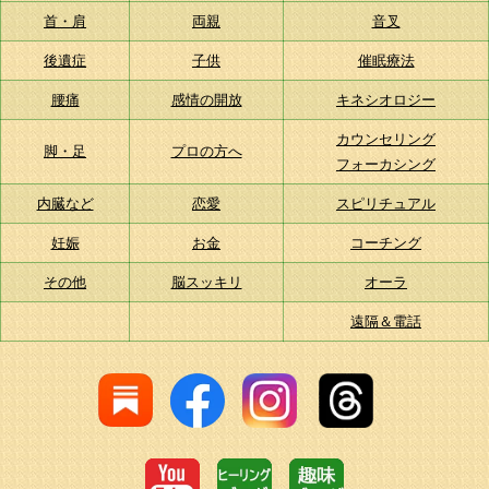
首・肩
両親
音叉
後遺症
子供
催眠療法
腰痛
感情の開放
キネシオロジー
カウンセリング
脚・足
プロの方へ
フォーカシング
内臓など
恋愛
スピリチュアル
妊娠
お金
コーチング
その他
脳スッキリ
オーラ
遠隔＆電話