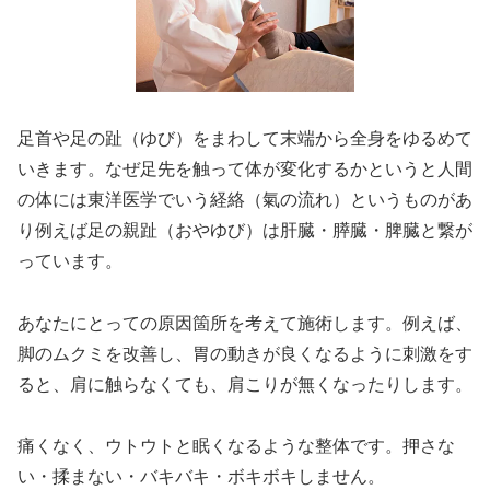
足首や足の趾（ゆび）をまわして末端から全身をゆるめて
いきます。なぜ足先を触って体が変化するかというと人間
の体には東洋医学でいう経絡（氣の流れ）というものがあ
り例えば足の親趾（おやゆび）は肝臓・膵臓・脾臓と繋が
っています。
あなたにとっての原因箇所を考えて施術します。例えば、
脚のムクミを改善し、胃の動きが良くなるように刺激をす
ると、肩に触らなくても、肩こりが無くなったりします。
痛くなく、ウトウトと眠くなるような整体です。押さな
い・揉まない・バキバキ・ボキボキしません。