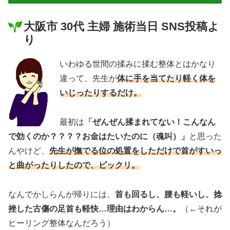
大阪市 30代 主婦 施術当日 SNS投稿よ
り
いわゆる世間の揉みに揉む整体とはかなり
違って、先生が
体に手を当てたり軽く体を
いじったりするだけ。
最初は
「ぜんぜん揉まれてない！
こんなん
で効くのか？？？？お金はたいたのに（魂叫）」
と思った
んやけど、
先生が撫でる位の処置をしただけで首がすいっ
と曲がったりしたので、ビックリ。
なんでかしらんが帰りには、
首も回るし、腰も軽いし、捻
挫した古傷の足首も軽快…理由はわからん…。
（←それが
ヒーリング整体なんだろう）