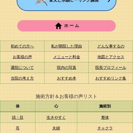
音叉と水晶ヒーリング講座
ホ ー ム
初めての方へ
私が開院した理由
どんな事するの
お客様の声
メニューと料金
地図とアクセス
通院について
院内の写真
院長プロフィール
当院の考え方
おすすめ本
おすすめリンク集
施術方針＆お客様の声リスト
体
心
施術別
頭・目
生きやすく
整体
耳
夫婦
チャクラ