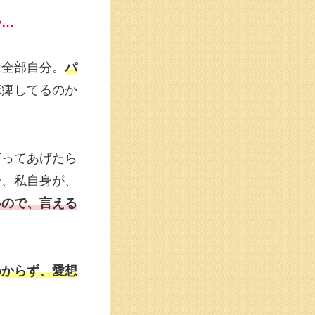
か…
は全部自分。
パ
麻痺してるのか
言ってあげたら
一、私自身が、
いので、言える
わからず、愛想