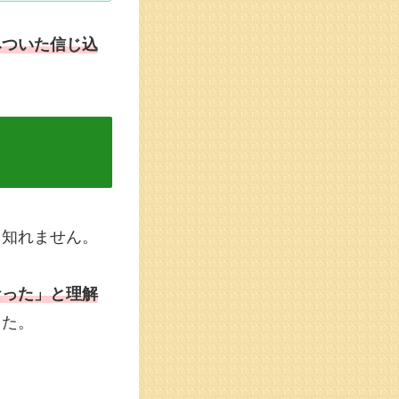
みついた信じ込
も知れません。
なった」と理解
した。